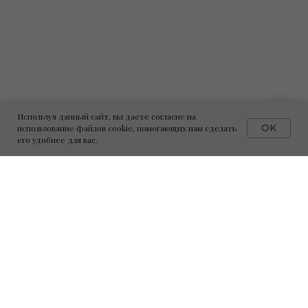
Используя данный сайт, вы даете согласие на
OK
использование файлов cookie, помогающих нам сделать
его удобнее для вас.