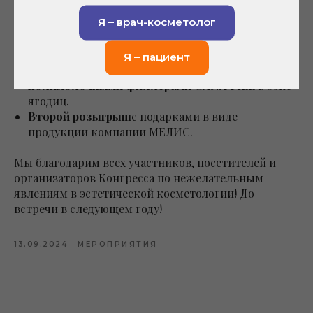
жемчужиной марафона живых инъекций и
Я – врач-косметолог
перевернул представление специалистов о
привычных процедурах коллагенстимуляции и
волюмизации с помощью PLLA. Эксперт
Я – пациент
рассказала о новых возможностях работы с
полимолочными филлерами GANA FILL
в зоне
ягодиц.
Второй розыгрыш
с подарками в виде
продукции компании МЕЛИС.
Мы благодарим всех участников, посетителей и
организаторов Конгресса по нежелательным
явлениям в эстетической косметологии! До
встречи в следующем году!
13.09.2024
МЕРОПРИЯТИЯ