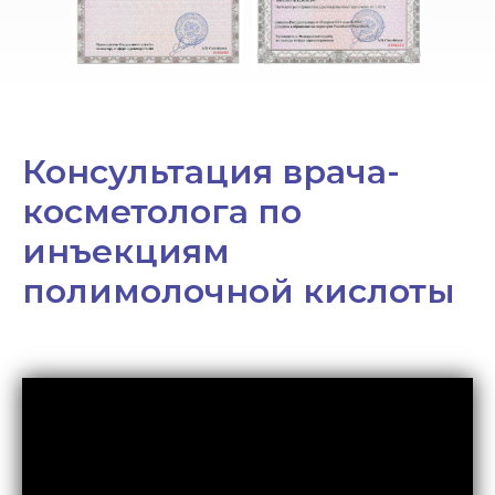
Консультация врача-
косметолога по
инъекциям
полимолочной кислоты